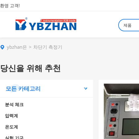
환영 고객!
제품
ybzhan은
차단기 측정기
당신을 위해 추천
모든 카테고리
분석 체크
압력계
온도계
실험 기구