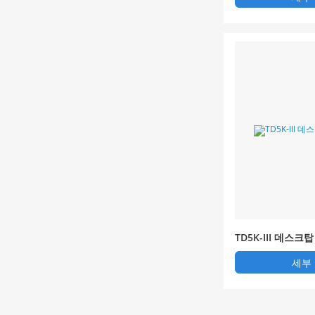
TD5K-III 데스
세부