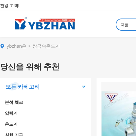
환영 고객!
제품
ybzhan은
쌍금속온도계
당신을 위해 추천
모든 카테고리
분석 체크
압력계
온도계
실험 기구