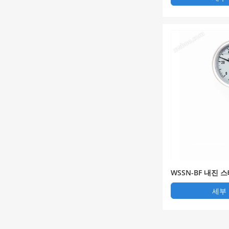
WSSN-BF 내진
속 온도계
세부