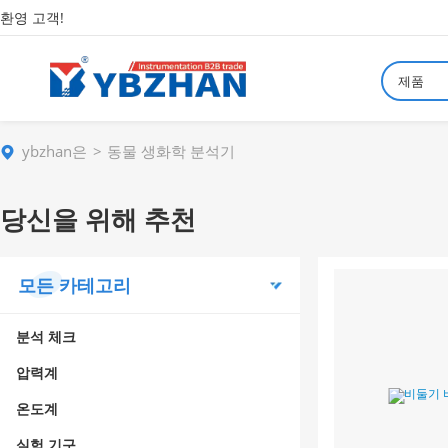
환영 고객!
제품
ybzhan은
동물 생화학 분석기
당신을 위해 추천
모든 카테고리
분석 체크
압력계
온도계
실험 기구