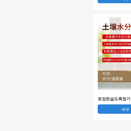
토양온습도측정기 F
세부