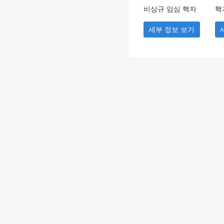
비상규 암심 핵자
핵
기 공명 분석기
도
세부 정보 보기