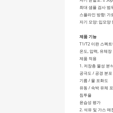
자기 균일도: ≤ 30
최대 샘플 검사 범위
스플라인 방향: 가
자기 모양: 입모양
제품 기능
T1/T2 이완 스펙트
온도, 압력, 유체장
제품 적용
1. 저장층 물성 분
공극도 / 공경 분포
기름 / 물 포화도
유동 / 속박 유체 
침투율
윤습성 평가
2. 석유 및 가스 