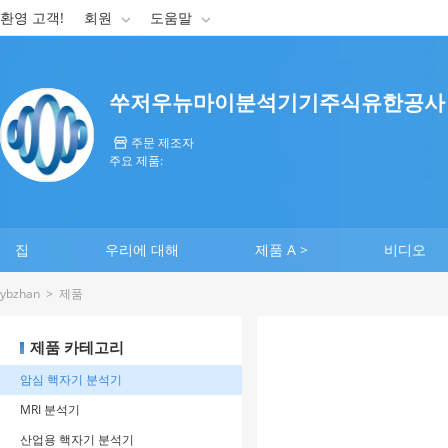
환영 고객!
회원
도움말


쑤저우뉴마이분석기기주식유한공사
주문 제조자

주요 제품:
집
우리에 대해
제품 A >
비디오
ybzhan
>
제품
제품 카테고리
암심 핵자기 분석기
MRI 분석기
산업용 핵자기 분석기