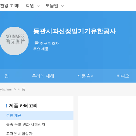
환영 고객!
회원
도움말


동관시과신정밀기기유한공사
주문 제조자

주요 제품:
집
우리에 대해
제품 A >
비디오
ybzhan
>
제품
제품 카테고리
추천 제품
급속 온도 변화 시험상자
고저온 시험상자