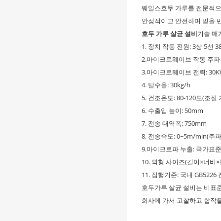
웨일스
호두 가루를 전문적으
안정적이고 안전하며 믿을 
호두 가루 살균 설비
기술 매
1. 장치 작동 전원: 3상 5선 38
2.마이크로웨이브 작동 주파수:
3.마이크로웨이브 전력: 30K
4. 탈수율: 30kg/h
5. 건조온도: 80-120도(조절
6. 수출입 높이: 50mm
7. 전송 대역폭: 750mm
8. 전송속도: 0~5m/min(주
9.마이크로파 누출: 국가표준
10. 외형 사이즈(길이×너비×높이
11. 집행기준: 국내 GB522
호두가루 살균 설비는 비표준
회사에 가서 고찰하고 합작을