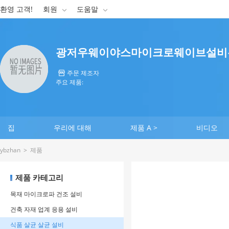
환영 고객!
회원
도움말


광저우웨이야스마이크로웨이브설비
주문 제조자

주요 제품:
집
우리에 대해
제품 A >
비디오
ybzhan
>
제품
제품 카테고리
목재 마이크로파 건조 설비
건축 자재 업계 응용 설비
식품 살균 살균 설비