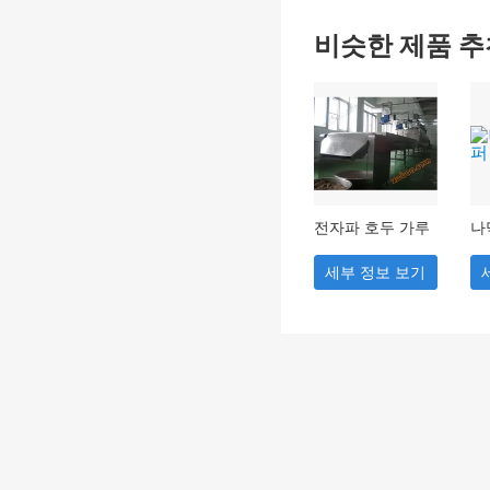
비슷한 제품 추
전자파 호두 가루
나
살균 설비
조
세부 정보 보기