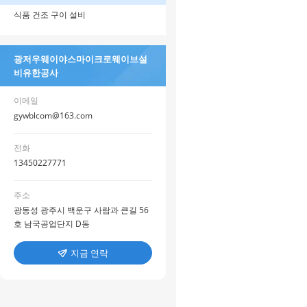
식품 건조 구이 설비
광저우웨이야스마이크로웨이브설
비유한공사
이메일
gywblcom@163.com
전화
13450227771
주소
광동성 광주시 백운구 사람과 큰길 56
호 남국공업단지 D동
지금 연락
