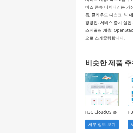
비스 종류 디렉터리는 가상 
톱, 클라우드 디스크, 빅 데
경영진: 서비스 출시 실현
스케줄링 계층: OpenSt
으로 스케줄링합니다.
비슷한 제품 추
H3C CloudOS 클
H3
라우드 운영 체제
스
교육용
세부 정보 보기