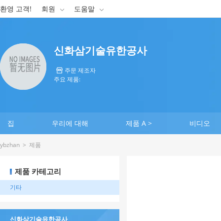
환영 고객!
회원
도움말


신화삼기술유한공사
주문 제조자

주요 제품:
집
우리에 대해
제품 A >
비디오
ybzhan
>
제품
제품 카테고리
기타
신화삼기술유한공사