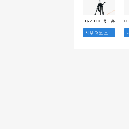
TQ-2000H 휴대용
FC
4소켓 대기 샘플
대
링 (항류형)
형)
세부 정보 보기