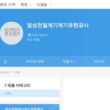
환영 고객!
회원
도움말


염성천열계기계기유한공사
주문 제조자

주요 제품:
집
우리에 대해
제품 A >
비디오
ybzhan
>
제품
제품 카테고리
기타
염성천열계기계기유한공사