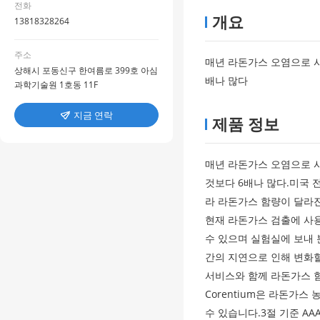
전화
개요
13818328264
주소
매년 라돈가스 오염으로 사
상해시 포동신구 한여름로 399호 아심
배나 많다
과학기술원 1호동 11F
지금 연락

제품 정보
매년 라돈가스 오염으로 사
것보다 6배나 많다.미국 전
라 라돈가스 함량이 달라진
현재 라돈가스 검출에 사용
수 있으며 실험실에 보내 
간의 지연으로 인해 변화
서비스와 함께 라돈가스 
Corentium은 라돈가스
수 있습니다.3절 기준 AA