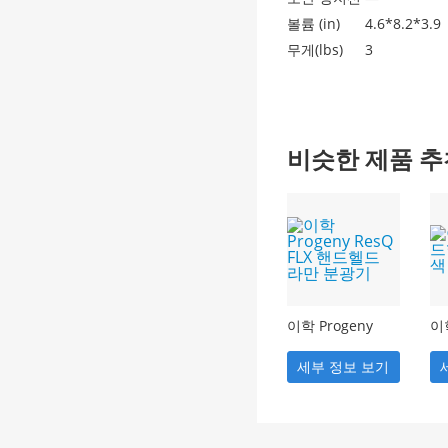
볼륨 (in)
4.6*8.2*3.9
무게(lbs)
3
비슷한 제품 추
이학 Progeny
이
ResQ FLX 핸드헬
드
드 라만 분광기
원
세부 정보 보기