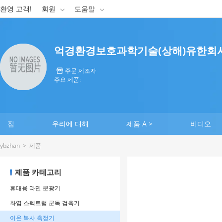
환영 고객!
회원
도움말


억경환경보호과학기술(상해)유한회
주문 제조자

주요 제품:
집
우리에 대해
제품 A >
비디오
ybzhan
>
제품
제품 카테고리
휴대용 라만 분광기
화염 스펙트럼 군독 검측기
이온 복사 측정기