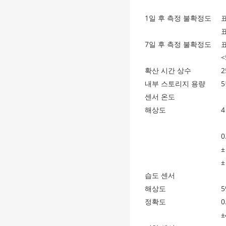
1일 후 측정 불확정도
표
표
7일 후 측정 불확정도
표
<
확산 시간 상수
2
내부 스토리지 용량
센서 온도
해상도
4
0
±
±
습도 센서
해상도
5
정확도
0
±