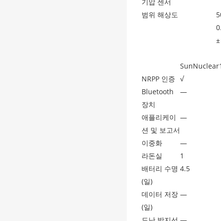
기압 센서
범위 해상도
5
0
±
SunNuclear
NRPP 인증
√
Bluetooth
—
장치
애플리케이
—
션 및 보고서
이중화
—
라돈실
1
배터리 수명
4.5
(일)
데이터 저장
—
(일)
도난 방지선
—