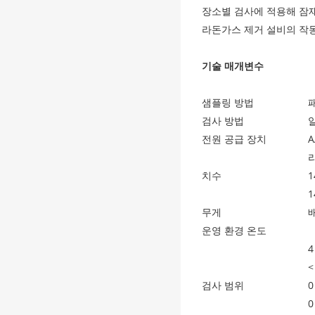
장소별 검사에 적용해 잠
라돈가스 제거 설비의 작동
기술 매개변수
샘플링 방법
검사 방법
전원 공급 장치
A
치수
1
1
무게
배
운영 환경 온도
4
<
검사 범위
0
0