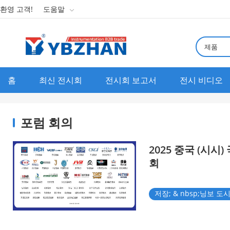
환영 고객!
도움말

제품
홈
최신 전시회
전시회 보고서
전시 비디오
포럼 회의
2025 중국 (시시
회
저장; & nbsp;닝보 도