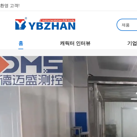
환영 고객!
제품
홈
캐릭터 인터뷰
기업