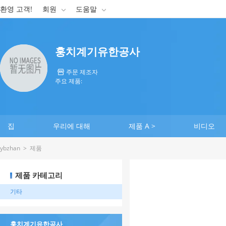
환영 고객!
회원
도움말


훙치계기유한공사
주문 제조자

주요 제품:
집
우리에 대해
제품 A >
비디오
ybzhan
>
제품
제품 카테고리
기타
훙치계기유한공사