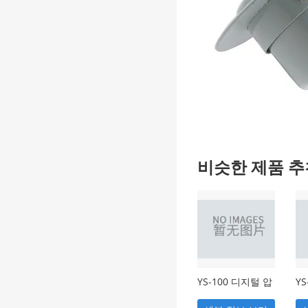
비슷한 제품 추
YS-100 디지털 압
YS
력계
압