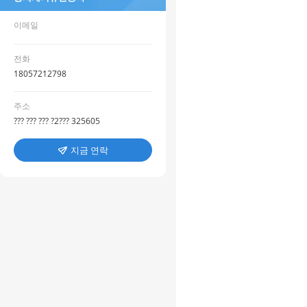
이메일
전화
18057212798
주소
??? ??? ??? ?2??? 325605
지금 연락
