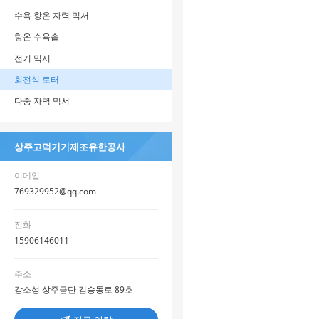
수욕 항온 자력 믹서
항온 수욕솥
전기 믹서
회전식 로터
다중 자력 믹서
상주고덕기기제조유한공사
이메일
769329952@qq.com
전화
15906146011
주소
강소성 상주금단 김승동로 89호