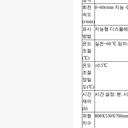
회전
0~60r/min 지
속도
(r/min)
표시
지능형 디스플
방법
온도
실온~60 ℃ 임
조절
(℃)
온도
±0.5℃
조절
정밀
도(℃)
시간
시간 설정: 분, 시
제어
(h)
외형
808X530X700m
치수