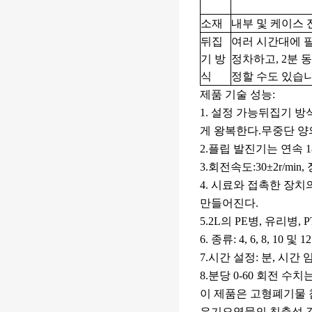
소재
내부 및 케이스
뒤집
여러 시간대에 필
기 방
정차하고, 2분 
식
정할 수도 있습니
제품 기술 성능:
1. 설정 가능
뒤집기 방식
게 왕복한다.무중단 양
2.플립 발진기는 연속 
3.회전속도:30±2r/mi
4. 시료와 접촉한 장
만들어진다.
5.2L의 PE병, 유리병, 
6. 종류: 4, 6, 8, 10 및 
7.시간 설정: 분, 시간 
8.분당 0-60 회전 수
이 제품은 고형폐기물 
유기오염물의 침출성 감