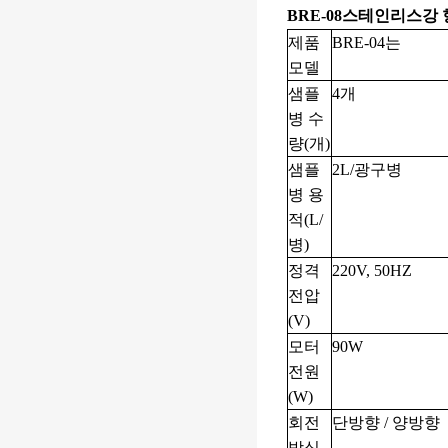
BRE-08
스테인리스강 
제품
BRE-04는
모델
샘플
4개
병 수
량(개)
샘플
2L/광구병
병 용
적(L/
병)
정격
220V, 50HZ
전압
(V)
모터
90W
전원
(W)
회전
단방향 / 양방향
방식