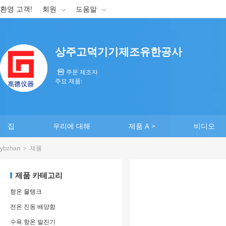
환영 고객!
회원
도움말


상주고덕기기제조유한공사
주문 제조자

주요 제품:
집
우리에 대해
제품 A >
비디오
ybzhan
>
제품
제품 카테고리
항온 물탱크
전온 진동 배양함
수욕 항온 발진기