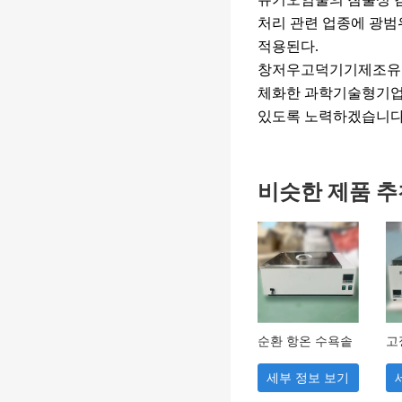
처리 관련 업종에 광범
적용된다.
창저우고덕기기제조유한
체화한 과학기술형기업이
있도록 노력하겠습니다
비슷한 제품 추
순환 항온 수욕솥
고
믹
세부 정보 보기