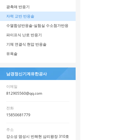
광촉매 반응기
자력 교반 반응솥
수열합성반응솥-실험실 수소첨가반응
솥
파이프식 난로 반응기
기체 연결식 현압 반응솥
유욕솥
남경정신기계유한공사
이메일
812905560@qq.com
전화
15850681779
주소
강소성 염성시 빈해현 삼리왕장 310호