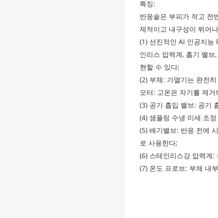
특징:
반응솥은 부피가 작고 전
제적이고 내구성이 뛰어나
(1) 선진적인 AI 인공지능
인리스 압력계, 흡기 밸브
현할 수 있다;
(2) 부체: 가열기는 완
모터: 고온은 자기를 제
(3) 공기 흡입 밸브: 공기
(4) 샘플링 수냉 미세 조
(5) 배기밸브: 반응 전
로 사용한다;
(6) 스테인리스강 압력계
(7) 온도 프로브: 부체
이름
모델 용적