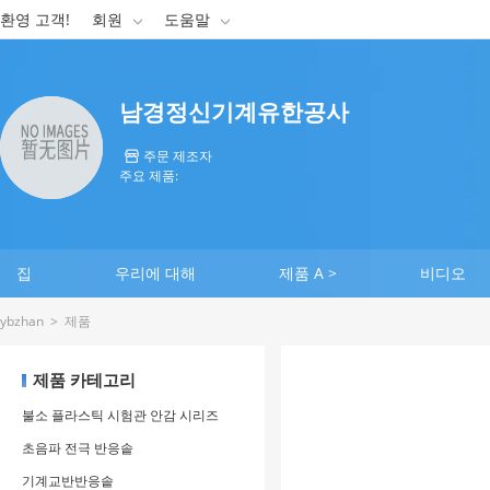
환영 고객!
회원
도움말


남경정신기계유한공사
주문 제조자

주요 제품:
집
우리에 대해
제품 A >
비디오
ybzhan
>
제품
제품 카테고리
불소 플라스틱 시험관 안감 시리즈
초음파 전극 반응솥
기계교반반응솥