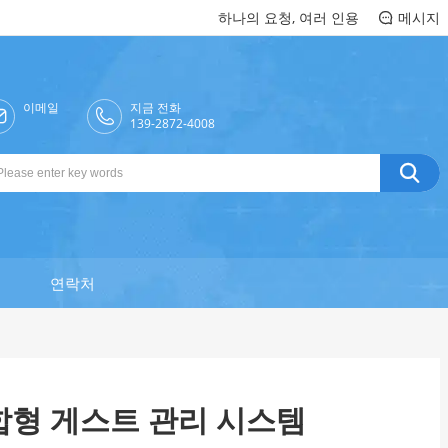
하나의 요청, 여러 인용
메시지

이메일
지금 전화

139-2872-4008

연락처
통합형 게스트 관리 시스템