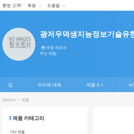
환영 고객!
회원
도움말


광저우덕생지능정보기술유
주문 제조자

주요 제품:
집
우리에 대해
제품 A >
비
ybzhan
>
제품
제품 카테고리
기타 제품