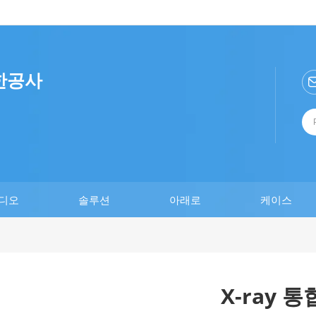
한공사
디오
솔루션
아래로
케이스
X-ray 